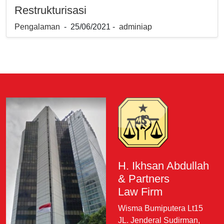
Restrukturisasi
Pengalaman
- 25/06/2021 -
adminiap
H. Ikhsan Abdullah
& Partners
Law Firm
Wisma Bumiputera Lt15
JL. Jenderal Sudirman,