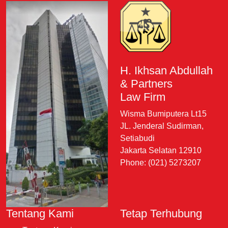
H. Ikhsan Abdullah
& Partners
Law Firm
Wisma Bumiputera Lt15
JL. Jenderal Sudirman,
Setiabudi
Jakarta Selatan 12910
Phone: (021) 5273207
Tentang Kami
Tetap Terhubung