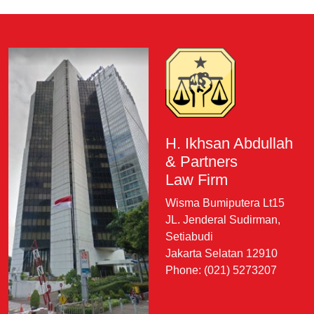
H. Ikhsan Abdullah
& Partners
Law Firm
Wisma Bumiputera Lt15
JL. Jenderal Sudirman,
Setiabudi
Jakarta Selatan 12910
Phone: (021) 5273207