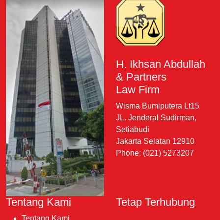
H. Ikhsan Abdullah
& Partners
Law Firm
Wisma Bumiputera Lt15
JL. Jenderal Sudirman,
Setiabudi
Jakarta Selatan 12910
Phone: (021) 5273207
Tentang Kami
Tetap Terhubung
Tentang Kami